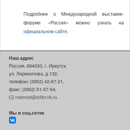
Подробнее о Международной выставке-
форуме «Россия» можно узнать на
официальном сайте
.
Наш адрес
Россия, 664033, г. Иркутск,
ул. Лермонтова, д.132,
телефон: (3952) 42-67-21,
факс: (3952) 51-07-54,
matmod@sifibr.irk.ru
Мы в соц.сетях