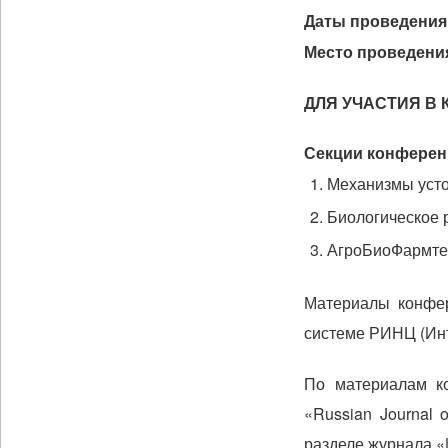
Даты проведения
Место проведени
ДЛЯ УЧАСТИЯ В
Секции конферен
Механизмы усто
Биологическое 
АгроБиоФармте
Материалы конфер
системе РИНЦ (Инте
По материалам ко
«Russian Journal 
разделе журнала «