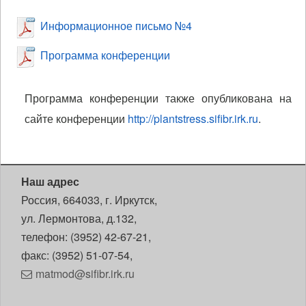
Информационное письмо №4
Программа конференции
Программа конференции также опубликована на
сайте конференции
http://plantstress.sifibr.irk.ru
.
Наш адрес
Россия, 664033, г. Иркутск,
ул. Лермонтова, д.132,
телефон: (3952) 42-67-21,
факс: (3952) 51-07-54,
matmod@sifibr.irk.ru