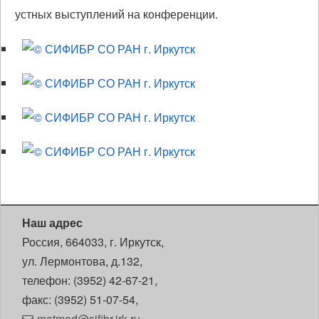
устных выступлений на конференции.
Наш адрес
Россия, 664033, г. Иркутск,
ул. Лермонтова, д.132,
телефон: (3952) 42-67-21,
факс: (3952) 51-07-54,
matmod@sifibr.irk.ru